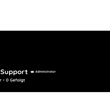
T
AKTUELLES
TENNIS
VEREIN
JUGEND
TCO Shop
.Support
Administrator
r
0
Gefolgt