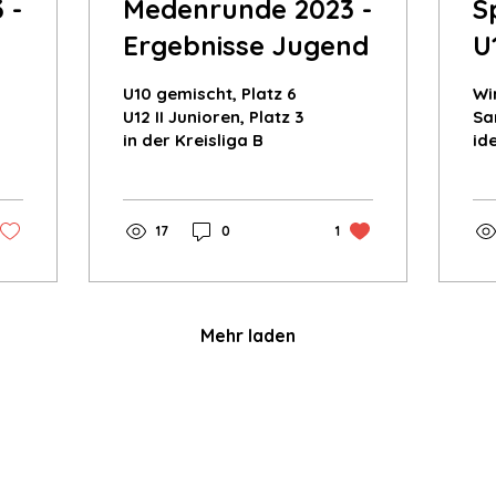
 -
Medenrunde 2023 -
S
Ergebnisse Jugend
U
2
U10 gemischt, Platz 6
Wi
U12 II Junioren, Platz 3
Sa
in der Kreisliga B
id
uns
Fr
Sp
17
0
1
U1
Mehr laden