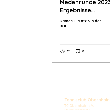
Medenrunde 2023
Ergebnisse
Erwachsene
Damen I, PLatz 3 in der
BOL
25
0
Tennisclub Obernhain
TC Obernhain e.V.