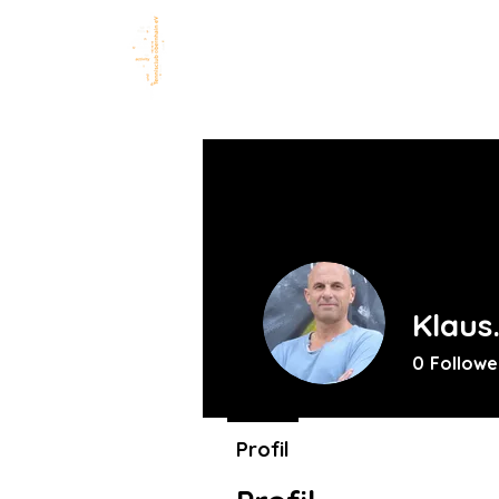
TC Obernhain eV
STAR
1 9 7 6 – 2 0 2 6
Klaus
0
Followe
Profil