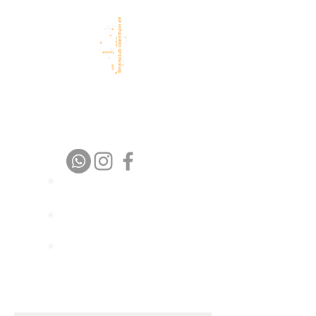
TC Obernhain eV
1 9 7 6 – 2 0 2 6
Platz buchen
Trainer buchen
Spielpartner
finden
Platz buchen