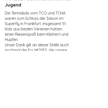
Jugend
Die Tenniskids vom TCO und TCNA
waren zum Schluss der Saison im
Superfly in Frankfurt. Insgesamt 51
Kids aus beiden Vereinen hatten
einen Riesenspaß beim Klettern und
Hüpfen.
Unser Dank gilt an dieser Stelle auch
nochmal der Fa. MOSES, die unsere
Jugend mit einheitlichen Shirts
ausgestattet hat.
23.06.2024
EURO 2024 meets
Tennis