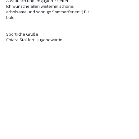
Austausch und engagierte Helfer!
Ich wünsche allen weiterhin schöne,
erholsame und sonnige Sommerferien! :) Bis
bald.
Sportliche Grüße
Chiara Stallfort - Jugendwartin
Platz buchen