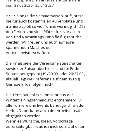
Trainingsplan! Die Wintersaison geht dann
vom
28.09.2026 - 25.04.2027
.
P.S.: Solange die Sommersaison läuft, nutzt
die für euch kostenfreien Außenplätze und
trainiert/spielt so viel Tennis wie möglich! :) In
den Ferien sind viele Plätze frei, vor allem
Vor- und Nachmittags kann fleißig gebucht
werden. Wir freuen uns auch auf eure
spannenden Matches der
Vereinsmeisterschaften!
Die Finalspiele der Vereinsmeisterschaften,
sowie der Saisonabschluss sind für Ende
September geplant (19./20.09. oder 26/27.09.,
aktuell liegt die Präferenz auf dem 19.09.!).
Genaue Infos folgen noch!
Die Terminausblicke könnt ihr aus der
Wintertrainingsanmeldung entnehmen! Für
alle Turniere und Events benötige ich wieder
Helfer. Dabei kann auch der Arbeitseinsatz
abgegolten werden.
Wenn es Wünsche, Ideen, Vorschläge
eurerseits gibt, freue ich mich sehr auf einen