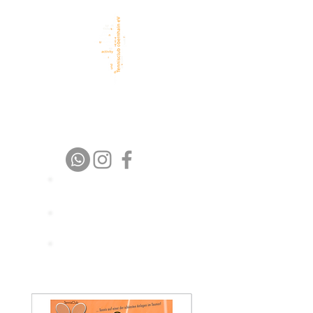
TC Obernhain eV
1 9 7 6 – 2 0 2 6
Platz buchen
Trainer buchen
Spielpartner
finden