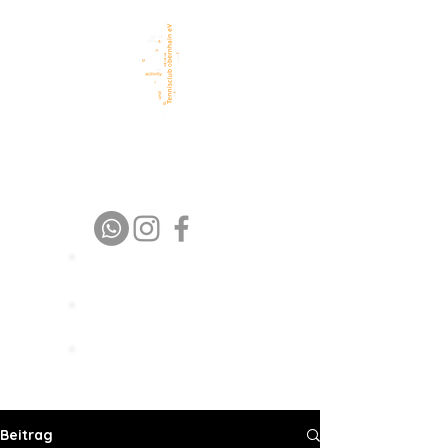
TC Obernhain eV
1 9 7 6 – 2 0 2 6
Platz buchen
Trainer buchen
Spielpartner
finden
Beitrag