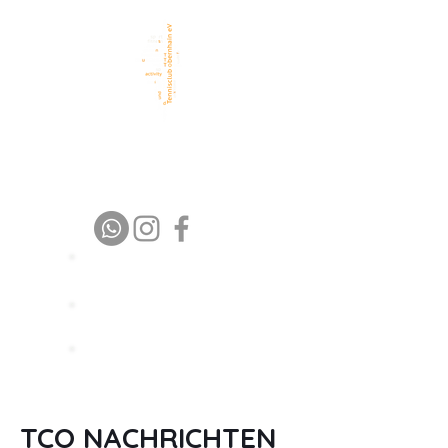
TC Obernhain eV
1 9 7 6 – 2 0 2 6
Platz buchen
Trainer buchen
Spielpartner
finden
TCO NACHRICHTEN