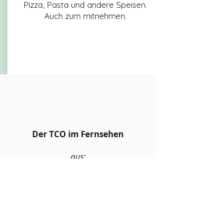
Pizza, Pasta und andere Speisen.
Auch zum mitnehmen.
Zur Speisekarte
Der TCO im Fernsehen
aus:
Dolles Dorf Obernhain
hessenschau vom
17.12. 2022