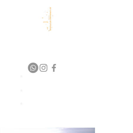
TC Obernhain eV
1 9 7 6 – 2 0 2 6
Platz buchen
Trainer buchen
Spielpartner
finden