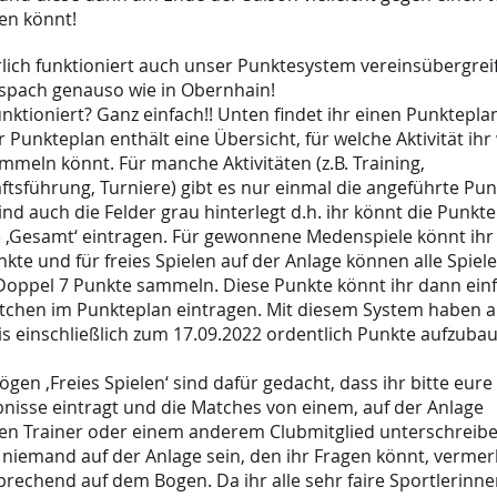
en könnt!
lich funktioniert auch unser Punktesystem vereinsübergrei
spach genauso wie in Obernhain!
nktioniert? Ganz einfach!!
Unten findet ihr einen Punktepla
 Punkteplan enthält eine Übersicht, für welche Aktivität ihr 
mmeln könnt. Für manche Aktivitäten (z.B. Training,
tsführung, Turniere) gibt es nur einmal die angeführte Pun
nd auch die Felder grau hinterlegt d.h. ihr könnt die Punkte
e ‚Gesamt‘ eintragen. Für gewonnene Medenspiele könnt ihr
nkte und für freies Spielen auf der Anlage können alle Spiel
/ Doppel 7 Punkte sammeln.
Diese Punkte könnt ihr dann einf
stchen im Punkteplan eintragen. Mit diesem System haben al
is einschließlich zum 17.09.2022 ordentlich Punkte aufzub
ögen ‚Freies Spielen‘ sind dafür gedacht, dass ihr bitte eure
bnisse eintragt und die Matches von einem, auf der Anlage
hen Trainer oder einem anderem Clubmitglied unterschreiben
l niemand auf der Anlage sein, den ihr Fragen könnt, vermer
sprechend auf dem Bogen. Da ihr alle sehr faire Sportlerinn