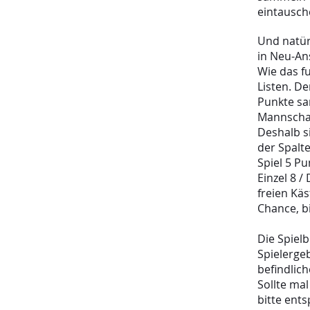
eintausch
Und natür
in Neu-An
Wie das fu
Listen.
Der
Punkte sa
Mannschaf
Deshalb si
der Spalt
Spiel 5 Pu
Einzel 8 
freien Kä
Chance, b
Die Spielb
Spielerge
befindlic
Sollte ma
bitte ent