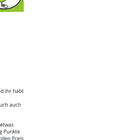
d ihr habt
 euch auch
 etwas
ig Punkte
llen Preis