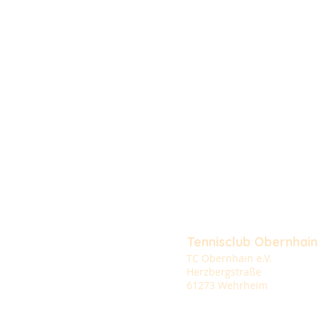
Tennisclub Obernhain
TC Obernhain e.V.
Herzbergstraße
61273 Wehrheim