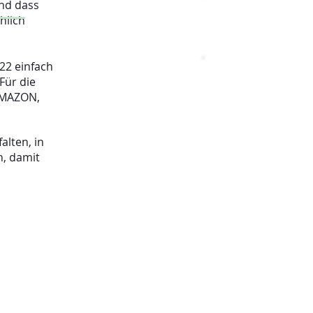
und dass
Trainer buchen
hlich
22 einfach
Spielpartner
finden
Für die
 AMAZON,
lten, in
n, damit