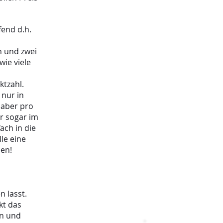
fend d.h.
n und zwei
wie viele
ktzahl.
 nur in
 aber pro
er sogar im
ach in die
le eine
auen!
 lasst.
kt das
en und