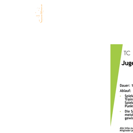
TC Obernhain eV
STAR
1 9 7 6 – 2 0 2 6