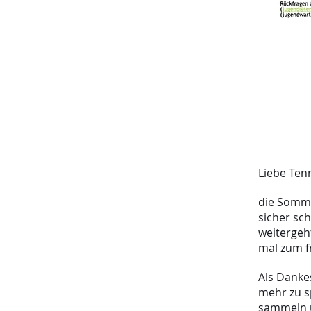
Liebe Tenn
die Somme
sicher sc
weitergeht
mal zum f
Als Dankes
mehr zu sp
sammeln u