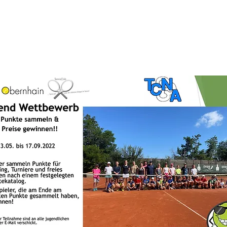
T
AKTUELLES
TENNIS
VEREIN
JUGEND
TCO Shop
Platz buchen